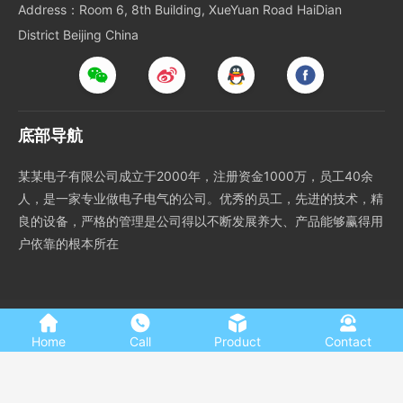
Address：Room 6, 8th Building, XueYuan Road HaiDian
District Beijing China
底部导航
某某电子有限公司成立于2000年，注册资金1000万，员工40余
人，是一家专业做电子电气的公司。优秀的员工，先进的技术，精
良的设备，严格的管理是公司得以不断发展养大、产品能够赢得用
户依靠的根本所在
The content, pictures and videos of this website are the demo
data.
Home
Call
Product
Contact
If copyright infringement is involved, please contact us to
provide written feedback, and we will delete them immediately
after verification.
Your Company Name
Copyright
ICP
123456789
Technical