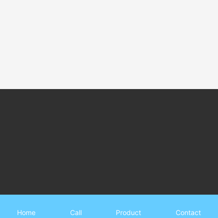
monitoring fu
Previous：
Air 
Next：
High tempe
关于我们
扫一扫，关注我们最新消息
联系我们
86-010-12340000
Home
Call
Product
Contact
工作时间：周一至周五 9:00-18:00