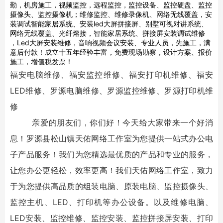
勤，机房施工，视频监控，远程监控，监控设备、监控硬盘、监控
摄像头、监控摄像机；维修监控、维修录像机、网络无线覆盖，安
装调试智能家居系统、安装led大屏拼接屏、别墅可视对讲系统、
网络无线覆盖、光纤熔接，智能家居系统、拼接屏安装调试维修
，Led大屏安装维修，音响视频会议安装、专业人员，先施工，满
意后付款！成立十五年经验丰富，免费现场勘察，设计方案、报价
施工，增值税发票！
福安
电脑维修
、
福安
监控维修
、
福安
打印机维修
、
福安
LED维修
、
罗源
电脑维修
、
罗源
监控维修
、
罗源
打印机维
修
亲爱的朋友们，你们好！今天给大家带来一个好消
息！
罗源县松山镇天佑网络工作室
为您提供一站式办公电
子产品服务！我们为您精选最优质的产品和专业的服务，
让您办公更轻松，效率更高！我们
天佑网络工作室
，致力
于为您提供高品质的组装电脑、原装电脑、监控摄像头、
监控主机、LED、打印机等办公设备。以及维修电脑、
LED安装、
监控维修
、监控安装、监控拼接屏安装、打印