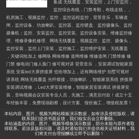
集成 无线覆盖，安装监控，上门安监控，
监控综合布线，门禁考勤，布线走线，，
机房施工，视频监控，监控，监控远程监控，背景音乐，车辆道
闸，监控设备、功放喇叭、监控器、监控硬盘、监控摄像头、监控
摄像机；监控、安装监控、监控安装、监控设备安装、维修监控修
理、维修录像机修理、网络无线覆盖，视频监控、监控、摄像头，
监控安装，监控上门安装，监控施工，监控维护安装，无线覆盖
，关键词给加上 修网络 网络维修 道闸维修 维修道闸 门禁维修 修
门禁 修电动门修人脸门 修可视对讲 背景音乐 ，安装调试智能家居
系统 安装led大屏拼接屏 也给增加上，还有网络维护 别墅可视对
讲系统 网络无线覆盖 光纤熔接，功放喇叭 ，智能家居系统 拼接屏
安装调试维修 ，Led大屏安装维修，智能家居安装调试 拼接屏安
装，音响视频会议安装专业人员，先施工，满意后付款！成立十五
年经验丰富，免费现场勘察，设计方案、报价施工，增值税发票！
本站内容、图片、视频为网站模板演示数据，如有涉及侵犯版权，请
联系我们提供书面反馈，我们核实后会立即删除。
本站涵盖的内容、图片、视频等模板演示数据，部分未能与原作者取
得联系。若涉及版权问题，请及时通知我们并提供相关证明材料，我
们将支付合理报酬或立即予以删除！